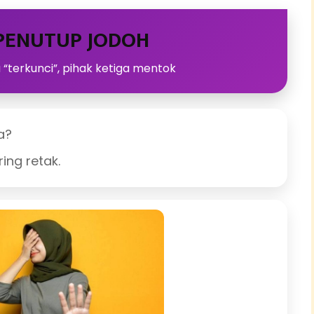
PENUTUP JODOH
“terkunci”, pihak ketiga mentok
a?
ring retak.