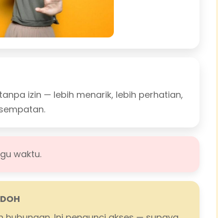
npa izin — lebih menarik, lebih perhatian,
esempatan.
ggu waktu.
ODOH
n hubungan. Ini pengunci akses — supaya