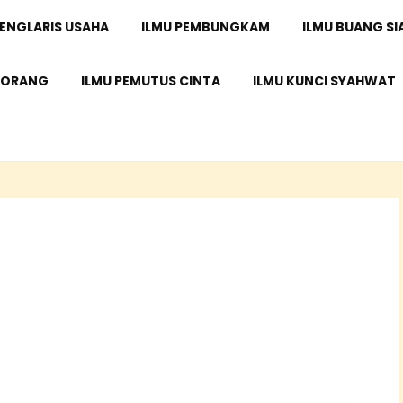
PENGLARIS USAHA
ILMU PEMBUNGKAM
ILMU BUANG SI
 ORANG
ILMU PEMUTUS CINTA
ILMU KUNCI SYAHWAT