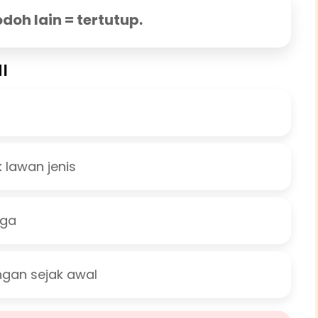
odoh lain = tertutup.
I
k lawan jenis
iga
gan sejak awal