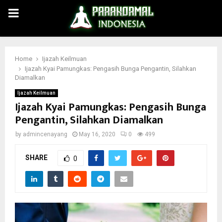
PRIMARY
MENU
Home
Ijazah Keilmuan
Ijazah Kyai Pamungkas: Pengasih Bunga Pengantin, Silahkan
Diamalkan
Ijazah Keilmuan
Ijazah Kyai Pamungkas: Pengasih Bunga
Pengantin, Silahkan Diamalkan
by
admincenayang
May 16, 2020
0
499
SHARE
0