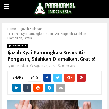
PRIMARY
MENU
Home
Ijazah Keilmuan
Ijazah Kyai Pamungkas: Susuk Air Pengasih, Silahkan
Diamalkan, Gratis!
Ijazah Keilmuan
Ijazah Kyai Pamungkas: Susuk Air
Pengasih, Silahkan Diamalkan, Gratis!
by
admindukun
August 28, 2023
0
310
SHARE
0