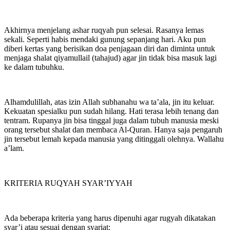
Akhirnya menjelang ashar ruqyah pun selesai. Rasanya lemas
sekali. Seperti habis mendaki gunung sepanjang hari. Aku pun
diberi kertas yang berisikan doa penjagaan diri dan diminta untuk
menjaga shalat qiyamullail (tahajud) agar jin tidak bisa masuk lagi
ke dalam tubuhku.
Alhamdulillah, atas izin Allah subhanahu wa ta’ala, jin itu keluar.
Kekuatan spesialku pun sudah hilang. Hati terasa lebih tenang dan
tentram. Rupanya jin bisa tinggal juga dalam tubuh manusia meski
orang tersebut shalat dan membaca Al-Quran. Hanya saja pengaruh
jin tersebut lemah kepada manusia yang ditinggali olehnya. Wallahu
a’lam.
KRITERIA RUQYAH SYAR’IYYAH
Ada beberapa kriteria yang harus dipenuhi agar rugyah dikatakan
syar’i atau sesuai dengan syariat: