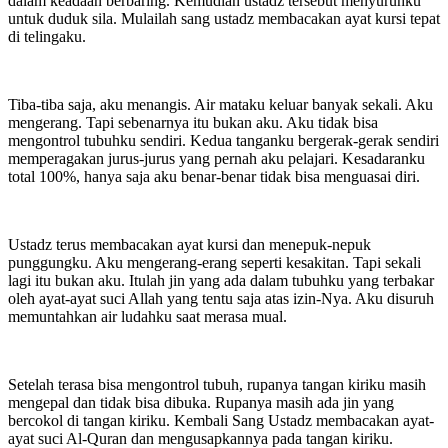
dalam keadaan berbaring. Kemudian ustadz tersebut menyuruhku
untuk duduk sila. Mulailah sang ustadz membacakan ayat kursi tepat
di telingaku.
Tiba-tiba saja, aku menangis. Air mataku keluar banyak sekali. Aku
mengerang. Tapi sebenarnya itu bukan aku. Aku tidak bisa
mengontrol tubuhku sendiri. Kedua tanganku bergerak-gerak sendiri
memperagakan jurus-jurus yang pernah aku pelajari. Kesadaranku
total 100%, hanya saja aku benar-benar tidak bisa menguasai diri.
Ustadz terus membacakan ayat kursi dan menepuk-nepuk
punggungku. Aku mengerang-erang seperti kesakitan. Tapi sekali
lagi itu bukan aku. Itulah jin yang ada dalam tubuhku yang terbakar
oleh ayat-ayat suci Allah yang tentu saja atas izin-Nya. Aku disuruh
memuntahkan air ludahku saat merasa mual.
Setelah terasa bisa mengontrol tubuh, rupanya tangan kiriku masih
mengepal dan tidak bisa dibuka. Rupanya masih ada jin yang
bercokol di tangan kiriku. Kembali Sang Ustadz membacakan ayat-
ayat suci Al-Quran dan mengusapkannya pada tangan kiriku.