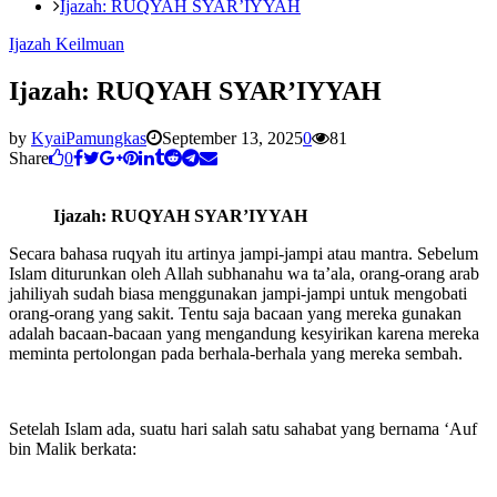
Ijazah: RUQYAH SYAR’IYYAH
Ijazah Keilmuan
Ijazah: RUQYAH SYAR’IYYAH
by
KyaiPamungkas
September 13, 2025
0
81
Share
0
Ijazah: RUQYAH SYAR’IYYAH
Secara bahasa ruqyah itu artinya jampi-jampi atau mantra. Sebelum
Islam diturunkan oleh Allah subhanahu wa ta’ala, orang-orang arab
jahiliyah sudah biasa menggunakan jampi-jampi untuk mengobati
orang-orang yang sakit. Tentu saja bacaan yang mereka gunakan
adalah bacaan-bacaan yang mengandung kesyirikan karena mereka
meminta pertolongan pada berhala-berhala yang mereka sembah.
Setelah Islam ada, suatu hari salah satu sahabat yang bernama ‘Auf
bin Malik berkata: