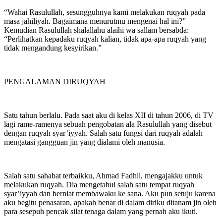
“Wahai Rasulullah, sesungguhnya kami melakukan ruqyah pada
masa jahiliyah. Bagaimana menurutmu mengenai hal ini?”
Kemudian Rasulullah shalallahu alaihi wa sallam bersabda:
“Perlihatkan kepadaku ruqyah kalian, tidak apa-apa ruqyah yang
tidak mengandung kesyirikan.”
PENGALAMAN DIRUQYAH
Satu tahun berlalu. Pada saat aku di kelas XII di tahun 2006, di TV
lagi rame-ramenya sebuah pengobatan ala Rasulullah yang disebut
dengan ruqyah syar’iyyah. Salah satu fungsi dari ruqyah adalah
mengatasi gangguan jin yang dialami oleh manusia.
Salah satu sahabat terbaikku, Ahmad Fadhil, mengajakku untuk
melakukan ruqyah. Dia mengetahui salah satu tempat ruqyah
syar’iyyah dan berniat membawaku ke sana. Aku pun setuju karena
aku begitu penasaran, apakah benar di dalam diriku ditanam jin oleh
para sesepuh pencak silat tenaga dalam yang pernah aku ikuti.