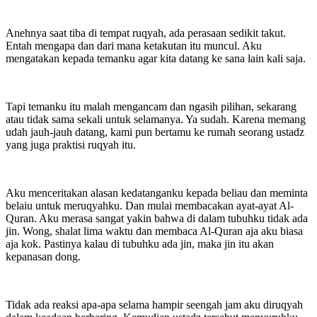
Anehnya saat tiba di tempat ruqyah, ada perasaan sedikit takut.
Entah mengapa dan dari mana ketakutan itu muncul. Aku
mengatakan kepada temanku agar kita datang ke sana lain kali saja.
Tapi temanku itu malah mengancam dan ngasih pilihan, sekarang
atau tidak sama sekali untuk selamanya. Ya sudah. Karena memang
udah jauh-jauh datang, kami pun bertamu ke rumah seorang ustadz
yang juga praktisi ruqyah itu.
Aku menceritakan alasan kedatanganku kepada beliau dan meminta
belaiu untuk meruqyahku. Dan mulai membacakan ayat-ayat Al-
Quran. Aku merasa sangat yakin bahwa di dalam tubuhku tidak ada
jin. Wong, shalat lima waktu dan membaca Al-Quran aja aku biasa
aja kok. Pastinya kalau di tubuhku ada jin, maka jin itu akan
kepanasan dong.
Tidak ada reaksi apa-apa selama hampir seengah jam aku diruqyah