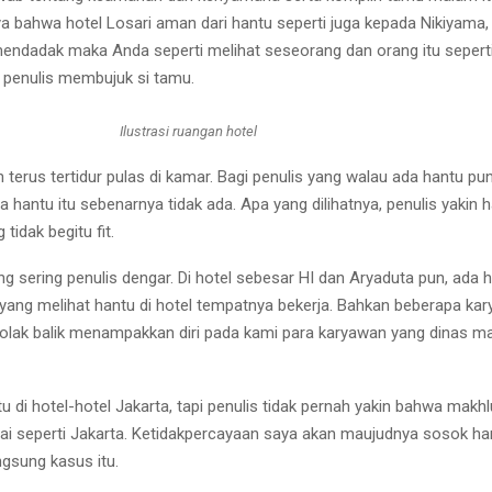
bahwa hotel Losari aman dari hantu seperti juga kepada Nikiyama, 
 mendadak maka Anda seperti melihat seseorang dan orang itu seper
i penulis membujuk si tamu.
Ilustrasi ruangan hotel
an terus tertidur pulas di kamar. Bagi penulis yang walau ada hantu p
a hantu itu sebenarnya tidak ada. Apa yang dilihatnya, penulis yaki
idak begitu fit.
sering penulis dengar. Di hotel sebesar HI dan Aryaduta pun, ada h
 yang melihat hantu di hotel tempatnya bekerja. Bahkan beberapa kary
bolak balik menampakkan diri pada kami para karyawan yang dinas ma
tu di hotel-hotel Jakarta, tapi penulis tidak pernah yakin bahwa ma
i seperti Jakarta. Ketidakpercayaan saya akan maujudnya sosok hant
gsung kasus itu.