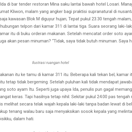
Ida di bar tender restoran Mina saku lantai bawah hotel Losari. Man
umat Kliwon, malam yang angker bagi praktisi supranatural di nusantar
 saja kawasan Blok M diguyur hujan; Tepat pukul 23.30 tengah malam, t
t hubungan telpon dari kamar 311 di lantai tiga. Suara seorang Iaki-I
mar itu di buku orderan makanan. Setelah mencatat order soto aya
uga akan pesan minuman? “Tidak, saya tidak butuh minuman. Saya 
Ilustrasi ruangan hotel
akanan itu ke tamu di kamar 311 itu. Beberapa kali tekan bel, kamar 
 tetap tidak bergeming. Setelah puluhan kali tidak mendapat jawaban
ung soto ayam Itu. Seperti juga upaya Ida, penulis pun gagal memang
gat keras. Tapi hasilnya tetap nihil. Sekitar pukul 24.00 pas tengah ma
s melihat secara telak wajah kepala laki-laki tanpa badan lewat di b
cukup tenang walau baru saja menyaksikan sosok kepala yang melintas 
sikku, dalam hati.