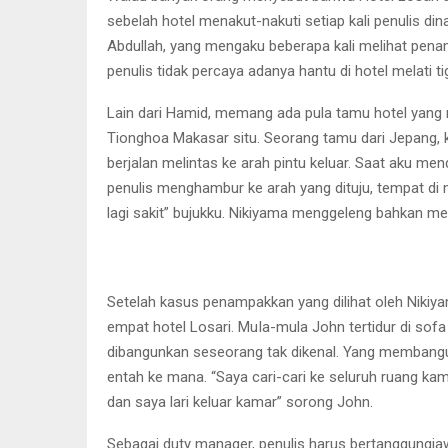
sebelah hotel menakut-nakuti setiap kali penulis di
Abdullah, yang mengaku beberapa kali melihat penamp
penulis tidak percaya adanya hantu di hotel melati ti
Lain dari Hamid, memang ada pula tamu hotel yang m
Tionghoa Makasar situ. Seorang tamu dari Jepang, kat
berjalan melintas ke arah pintu keluar. Saat aku men
penulis menghambur ke arah yang dituju, tempat di m
lagi sakit” bujukku. Nikiyama menggeleng bahkan m
Setelah kasus penampakkan yang dilihat oleh Niki
empat hotel Losari. MuIa-mula John tertidur di sofa
dibangunkan seseorang tak dikenal. Yang membangunka
entah ke mana. “Saya cari-cari ke seluruh ruang ka
dan saya lari keluar kamar” sorong John.
Sebagai duty manager, penulis harus bertanggungja