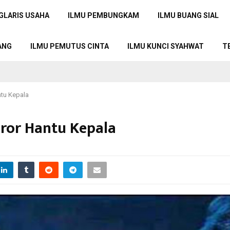
GLARIS USAHA
ILMU PEMBUNGKAM
ILMU BUANG SIAL
ANG
ILMU PEMUTUS CINTA
ILMU KUNCI SYAHWAT
T
ntu Kepala
ror Hantu Kepala