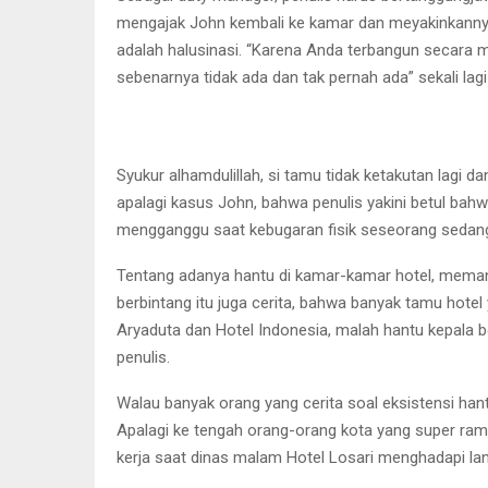
mengajak John kembali ke kamar dan meyakinkannya 
adalah halusinasi. “Karena Anda terbangun secara
sebenarnya tidak ada dan tak pernah ada” sekali lag
Syukur alhamdulillah, si tamu tidak ketakutan lagi d
apalagi kasus John, bahwa penulis yakini betul bahw
mengganggu saat kebugaran fisik seseorang sedang t
Tentang adanya hantu di kamar-kamar hotel, memang 
berbintang itu juga cerita, bahwa banyak tamu hotel
Aryaduta dan Hotel Indonesia, malah hantu kepala 
penulis.
Walau banyak orang yang cerita soal eksistensi han
Apalagi ke tengah orang-orang kota yang super rama
kerja saat dinas malam Hotel Losari menghadapi lan