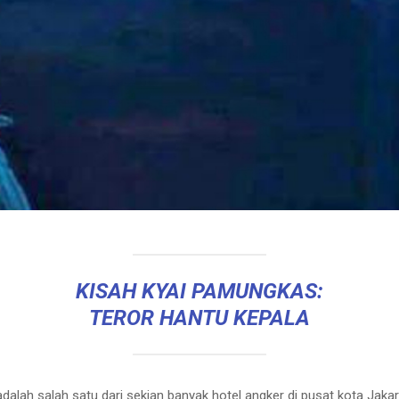
KISAH KYAI PAMUNGKAS:
TEROR HANTU KEPALA
lah salah satu dari sekian banyak hotel angker di pusat kota Jakart