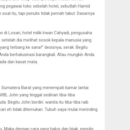
orang pegawai toko sebelah hotel, sebutlah Hamid
oal itu, tapi penulis tidak pernah takut. Dasarnya
 di Losari, hotel milik lrwan Cahyadi, pengusaha
ga, setelah dia meIihat sosok kepala manusia yang
 yang terbang ke sana!” desisnya, serak. Begitu
“Anda berhalusinasi barangkali. Atau mungkin Anda
ada dan kasat mata.
l Sumatera Barat yang menempati kamar lantai
B, John yang tinggal sedirian tiba-tiba
Begitu John berdiri. wanita itu tiba-tiba raib
ari eh tidak ditemukan. Tubuh saya mulai merinding
 Maka dengan cara yang halus dan bijak. penulis