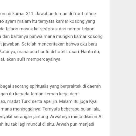
amu di kamar 311. Jawaban teman di front office
oto ayam malam itu ternyata kamar kosong yang
ada telpon masuk ke restorasi dari nomor telpon
rcaya dan bertanya bahwa mana mungkin kamar kosong
ut jawaban. Setelah menceritakan bahwa aku baru
atanya, mana ada hantu di hotel Losari. Hantu itu,
hat, akan sulit mempercayainya.
gai seorang spiritualis yang berpraktek di daerah
ngan itu kepada teman-teman kerja demi
madat Turki serta apel jin. Malam itu juga Kyai
 mana meninggalnya. Ternyata beberapa bulan lalu,
yakit serangan jantung. Arwahnya minta dikirimi AI
h itu tak Iagi muncul di situ. Arwah pun menjadi