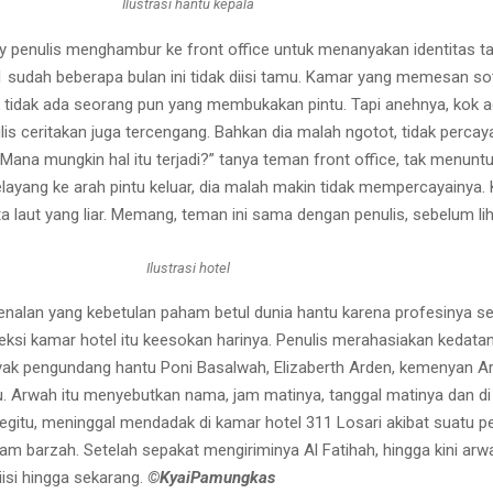
Ilustrasi hantu kepala
bby penulis menghambur ke front office untuk menanyakan identitas t
sudah beberapa bulan ini tidak diisi tamu. Kamar yang memesan s
uk tidak ada seorang pun yang membukakan pintu. Tapi anehnya, kok 
nulis ceritakan juga tercengang. Bahkan dia malah ngotot, tidak pe
na mungkin hal itu terjadi?” tanya teman front office, tak menunt
ayang ke arah pintu keluar, dia malah makin tidak mempercayainya. K
a laut yang liar. Memang, teman ini sama dengan penulis, sebelum li
Ilustrasi hotel
alan yang kebetulan paham betul dunia hantu karena profesinya seba
ksi kamar hotel itu keesokan harinya. Penulis merahasiakan kedata
pengundang hantu Poni Basalwah, Elizaberth Arden, kemenyan Arab, 
. Arwah itu menyebutkan nama, jam matinya, tanggal matinya dan di
itu, meninggal mendadak di kamar hotel 311 Losari akibat suatu pen
lam barzah. Setelah sepakat mengiriminya Al Fatihah, hingga kini arwa
isi hingga sekarang.
©️KyaiPamungkas