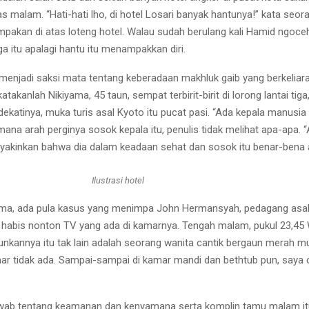
nas malam. “Hati-hati lho, di hotel Losari banyak hantunya!” kata se
akan di atas loteng hotel. Walau sudah berulang kali Hamid ngoceh s
ga itu apalagi hantu itu menampakkan diri.
enjadi saksi mata tentang keberadaan makhluk gaib yang berkeliaran
akanlah Nikiyama, 45 taun, sempat terbirit-birit di lorong lantai ti
dekatinya, muka turis asal Kyoto itu pucat pasi. “Ada kepala manusia
ana arah perginya sosok kepala itu, penulis tidak melihat apa-apa. 
eyakinkan bahwa dia dalam keadaan sehat dan sosok itu benar-bena 
Ilustrasi hotel
yama, ada pula kasus yang menimpa John Hermansyah, pedagang asa
 habis nonton TV yang ada di kamarnya. Tengah malam, pukul 23,45 WI
nnya itu tak lain adalah seorang wanita cantik bergaun merah muda. 
mar tidak ada. Sampai-sampai di kamar mandi dan bethtub pun, saya c
wab tentang keamanan dan kenyamana serta komplin tamu malam itu.