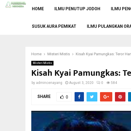
HOME
ILMU PENUTUP JODOH
ILMU PEN
SUSUK AURA PEMIKAT
ILMU PULANGKAN OR
Home
Misteri Mistis
Kisah Kyai Pamungkas: Teror Ha
Misteri Mistis
Kisah Kyai Pamungkas: Te
by
admincenayang
August 3, 2020
0
584
SHARE
0