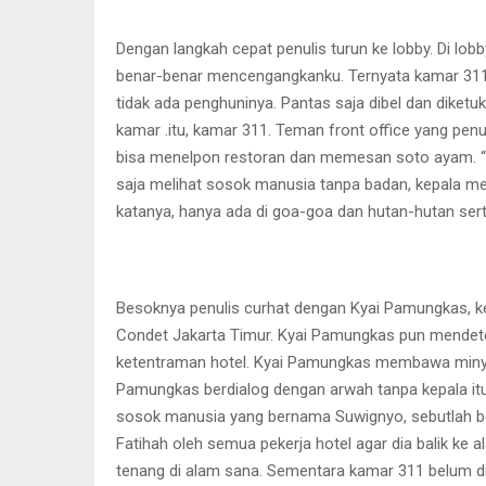
Dengan langkah cepat penulis turun ke lobby. Di lo
benar-benar mencengangkanku. Ternyata kamar 311 
tidak ada penghuninya. Pantas saja dibel dan diket
kamar .itu, kamar 311. Teman front office yang pe
bisa menelpon restoran dan memesan soto ayam. “Ma
saja melihat sosok manusia tanpa badan, kepala mel
katanya, hanya ada di goa-goa dan hutan-hutan sert
Besoknya penulis curhat dengan Kyai Pamungkas, ken
Condet Jakarta Timur. Kyai Pamungkas pun mendete
ketentraman hotel. Kyai Pamungkas membawa minyak 
Pamungkas berdialog dengan arwah tanpa kepala itu
sosok manusia yang bernama Suwignyo, sebutlah beg
Fatihah oleh semua pekerja hotel agar dia balik ke a
tenang di alam sana. Sementara kamar 311 belum di