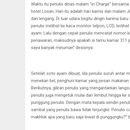
Waktu itu penulis dinas malam “in Charge” bersama 
hotel Losari. Hari itu adalah hari kamis dan malam J
dan lengang. Di Iuar udara begitu dingin karena baru
penulis melihat ke kaca monitor telpon, LCD, terliha
ayam. Lalu dengan cepat penulis mencatat nomor ka
penawaran, maksudnya apakah si tamu kamar 311 j
saya banyak minuman” desisnya.
Setelah soto ayam dibuat, Ida penulis suruh antar m
menekan bel, penghuni kamar yang pesan makanan itu
Berikutnya, giliran penulis yang mengantarkan Iangs
penulis juga mengetuk mulai dari Iembut hingga ke san
punggung penulis. Dengan mata kepala sendiri penuli
sambal yang penulis bawa tidak terjungkir. Penulis 
makhluk apa yang baru saja lewat di punggungku?” bi