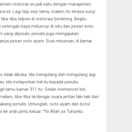
ajemen restoran ini jadi satu dengan manajemen
a ini. Lagi-lagi sepi tamu, malam itu terasa sunyi
iba-tiba telpon di restorasi berdering. Begitu
aki setengah baya meluncur di situ dan pesan soto
m yang dipesan, penulis juga mengajukan
hanya pesan soto ayam. Soal minuman, di kamar
itu tidak dibuka. Ida mengulang dan mengulang Iagi
, Ida melaporkan hal itu kepada penulis.
gil tamu kamar 311 itu. Selain memencet bel,
lam, tiba-tiba terdengar suara jeritan laki-laki dari
elakang penulis. Untunglah, soto ayam dan botol
ke arah pintu keluar. “Ya AlIah ya Tuhanku.