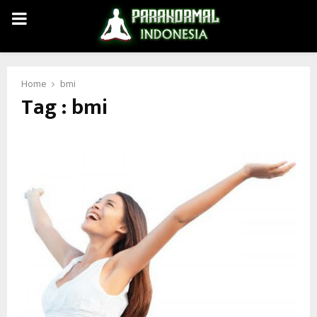
PRIMARY
MENU
Home
bmi
Tag : bmi