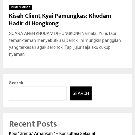
Misteri Mistis
Kisah Client Kyai Pamungkas: Khodam
Hadir di Hongkong
SUARA ANEH KHODAM DI HONGKONG Namaku Yuni, tapi
teman-teman menyebutku si Denok. ini mungkin panggilan
yang terkesan agak seronok. Tapi jujur saja aku cukup
nyaman...
Search
SEARCH
Recent Posts
Kopi “Greng,” Amankah? – Konsultasi Seksual