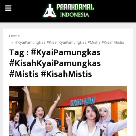
PRIMARY
MENU
Home
#KyaiPamungkas #KisahKyaiPamungkas #Mistis #KisahMistis
Tag : #KyaiPamungkas
#KisahKyaiPamungkas
#Mistis #KisahMistis