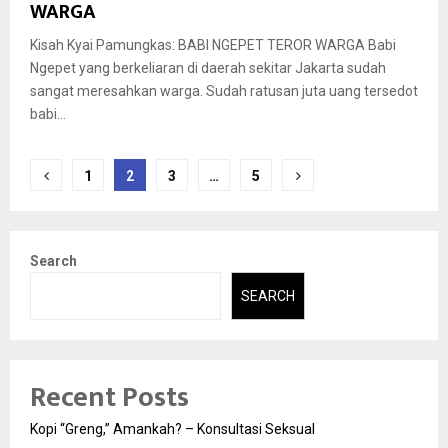
WARGA
Kisah Kyai Pamungkas: BABI NGEPET TEROR WARGA Babi
Ngepet yang berkeliaran di daerah sekitar Jakarta sudah
sangat meresahkan warga. Sudah ratusan juta uang tersedot
babi...
Posts
1
2
3
…
5
pagination
Search
SEARCH
Recent Posts
Kopi “Greng,” Amankah? – Konsultasi Seksual